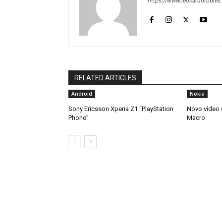
https://www.leonardorobles
RELATED ARTICLES
Android
Nokia
Sony Ericsson Xperia Z1 “PlayStation
Novo vídeo 
Phone”
Macro