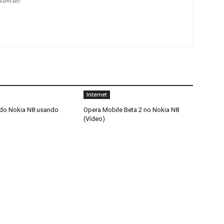
.com.br/
Internet
do Nokia N8 usando
Opera Mobile Beta 2 no Nokia N8
(Vídeo)