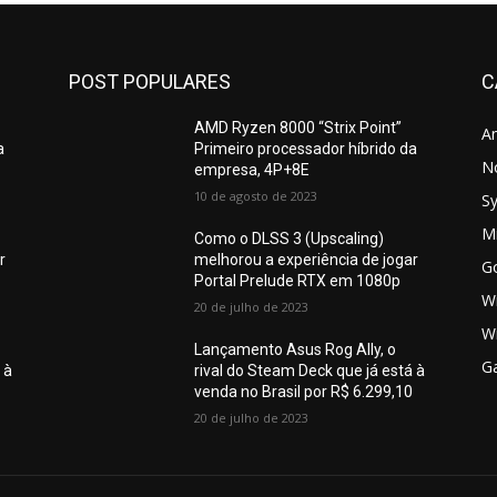
POST POPULARES
C
AMD Ryzen 8000 “Strix Point”
A
a
Primeiro processador híbrido da
N
empresa, 4P+8E
10 de agosto de 2023
S
Mi
Como o DLSS 3 (Upscaling)
r
melhorou a experiência de jogar
G
Portal Prelude RTX em 1080p
W
20 de julho de 2023
W
Lançamento Asus Rog Ally, o
G
 à
rival do Steam Deck que já está à
0
venda no Brasil por R$ 6.299,10
20 de julho de 2023