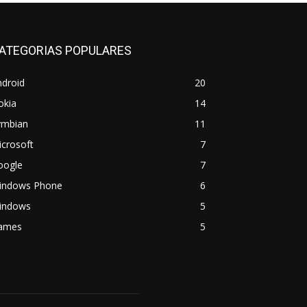
ATEGORIAS POPULARES
ndroid
20
okia
14
ymbian
11
crosoft
7
oogle
7
indows Phone
6
indows
5
ames
5