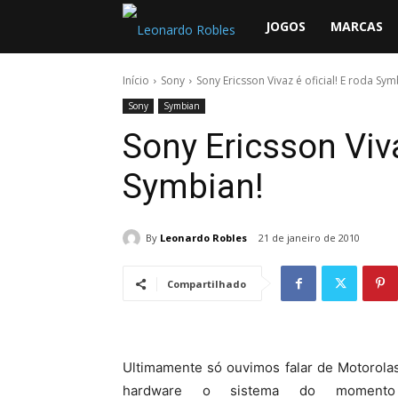
Leonardo
JOGOS
MARCAS
Robles
Início
Sony
Sony Ericsson Vivaz é oficial! E roda Sym
Sony
Symbian
Sony Ericsson Viva
Symbian!
By
Leonardo Robles
21 de janeiro de 2010
Compartilhado
Ultimamente só ouvimos falar de Motorola
hardware o sistema do momento 