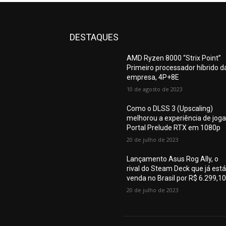
DESTAQUES
AMD Ryzen 8000 “Strix Point”
Primeiro processador híbrido d
empresa, 4P+8E
10 de agosto de 2023
Como o DLSS 3 (Upscaling)
melhorou a experiência de joga
Portal Prelude RTX em 1080p
20 de julho de 2023
Lançamento Asus Rog Ally, o
rival do Steam Deck que já está
venda no Brasil por R$ 6.299,1
20 de julho de 2023