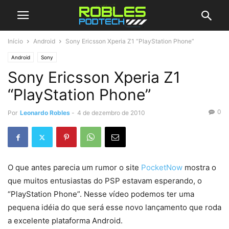
Início
Android
Sony Ericsson Xperia Z1 “PlayStation Phone”
Android
Sony
Sony Ericsson Xperia Z1
“PlayStation Phone”
0
Por
Leonardo Robles
-
4 de dezembro de 2010
O que antes parecia um rumor o site
PocketNow
mostra o
que muitos entusiastas do PSP estavam esperando, o
“PlayStation Phone”. Nesse vídeo podemos ter uma
pequena idéia do que será esse novo lançamento que roda
a excelente plataforma Android.