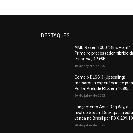
DESTAQUES
AMD Ryzen 8000 “Strix Point”
Primeiro processador híbrido d
empresa, 4P+8E
10 de agosto de 2023
Como o DLSS 3 (Upscaling)
melhorou a experiência de joga
Portal Prelude RTX em 1080p
20 de julho de 2023
Lançamento Asus Rog Ally, o
rival do Steam Deck que já está
venda no Brasil por R$ 6.299,1
20 de julho de 2023