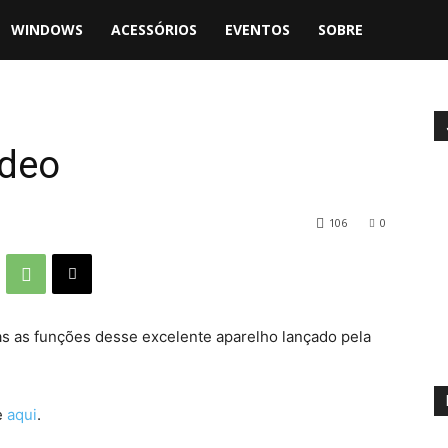
WINDOWS
ACESSÓRIOS
EVENTOS
SOBRE
ídeo
106
0
s as funções desse excelente aparelho lançado pela
e
aqui
.