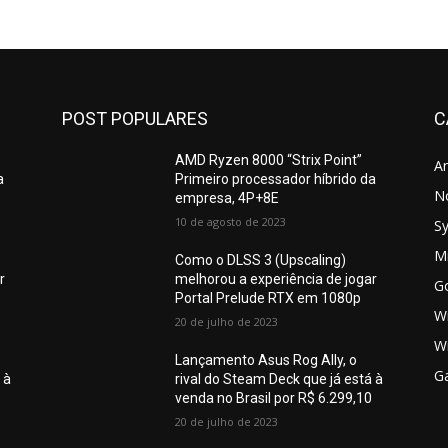
POST POPULARES
C
AMD Ryzen 8000 “Strix Point”
A
a
Primeiro processador híbrido da
N
empresa, 4P+8E
10 de agosto de 2023
S
Mi
Como o DLSS 3 (Upscaling)
r
melhorou a experiência de jogar
G
Portal Prelude RTX em 1080p
W
20 de julho de 2023
W
Lançamento Asus Rog Ally, o
G
 à
rival do Steam Deck que já está à
0
venda no Brasil por R$ 6.299,10
20 de julho de 2023