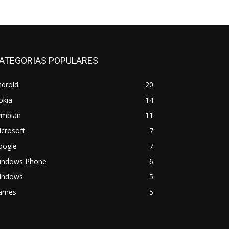
ATEGORIAS POPULARES
ndroid
20
okia
14
ymbian
11
crosoft
7
oogle
7
indows Phone
6
indows
5
ames
5