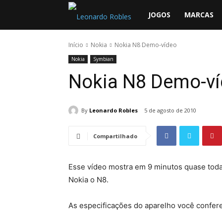
Leonardo
JOGOS
MARCAS
Robles
Início
Nokia
Nokia N8 Demo-vídeo
Nokia
Symbian
Nokia N8 Demo-v
By
Leonardo Robles
5 de agosto de 2010
Compartilhado
Esse vídeo mostra em 9 minutos quase toda
Nokia o N8.
As especificações do aparelho você confer