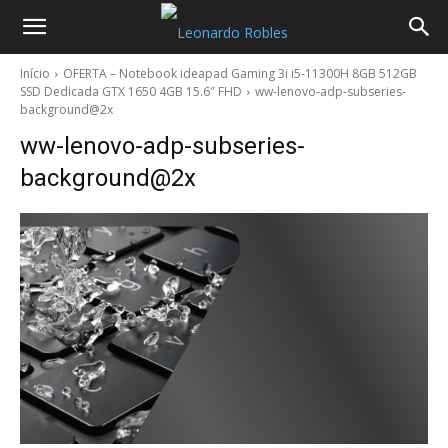
Início
OFERTA – Notebook ideapad Gaming 3i i5-11300H 8GB 512GB
SSD Dedicada GTX 1650 4GB 15.6″ FHD
ww-lenovo-adp-subseries-
background@2x
ww-lenovo-adp-subseries-
background@2x