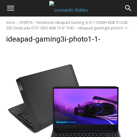
Início
OFERTA – Notebook ideapad Gaming 3i i5-11300H 8GB 512GB
SSD Dedicada GTX 1650 4GB 15.6″ FHD
ideapad-gaming3i-photo1-1-
ideapad-gaming3i-photo1-1-