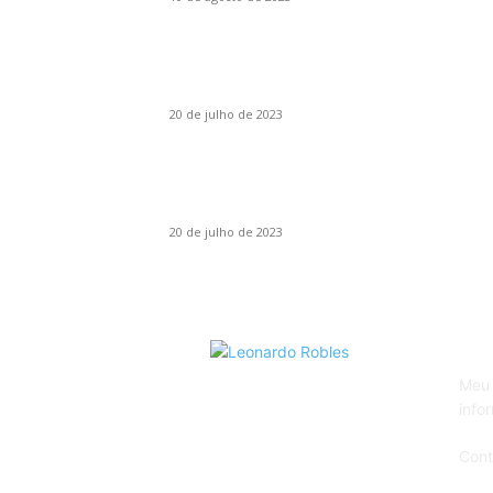
Como o DLSS 3 (Upscaling) melhorou a
experiência de jogar Portal Prelude RTX em
1080p
20 de julho de 2023
Lançamento Asus Rog Ally, o rival do Steam
Deck que já está à venda no Brasil por R$
6.299,10
20 de julho de 2023
SO
Meu 
info
Cont