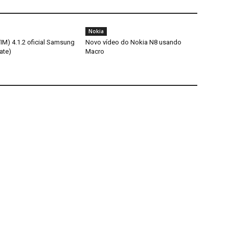
Nokia
TIM) 4.1.2 oficial Samsung
Novo vídeo do Nokia N8 usando
ate)
Macro