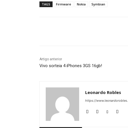
TAGS
Firmware
Nokia
Symbian
Compartilhado
Artigo anterior
Vivo sorteia 4 iPhones 3GS 16gb!
Leonardo Robles
https://www.leonardorobles