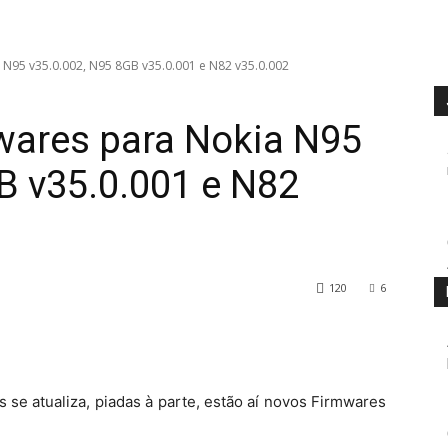
 N95 v35.0.002, N95 8GB v35.0.001 e N82 v35.0.002
wares para Nokia N95
B v35.0.001 e N82
120
6
se atualiza, piadas à parte, estão aí novos Firmwares