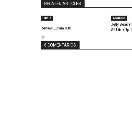
RELATED ARTICLES
Lumia
Android
Jelly Bean (
Review Lumia 930
SII Lite (Upd
6 COMENTÁRIOS