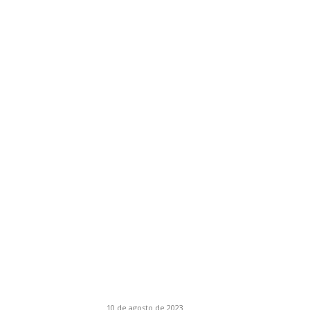
DESTAQUES
AMD Ryzen 8000 “Strix Point” Primeiro
processador híbrido da empresa, 4P+8E
10 de agosto de 2023