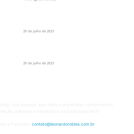
S
Como o DLSS 3 (Upscaling) melhorou a
Mi
experiência de jogar Portal Prelude RTX em
G
1080p
20 de julho de 2023
W
W
Lançamento Asus Rog Ally, o rival do Steam
Deck que já está à venda no Brasil por R$
G
6.299,10
20 de julho de 2023
BRE
S
blog / site pessoal, aqui tento compartilhar conhecimento,
rmação, software e hardware e um bate-papo tech!
ato e Parcerias:
contato@leonardorobles.com.br