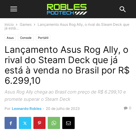
Início
Games
Lançamento Asus Rog Ally, o rival do Steam Deck que
já está...
Asus
Console
Portátil
Lançamento Asus Rog Ally, o
rival do Steam Deck que já
está à venda no Brasil por R$
6.299,10
Asus Rog Ally chega ao Brasil com preço de R$ 6.299,10 e
promete superar o Steam Deck
0
Por
Leonardo Robles
-
20 de julho de 2023