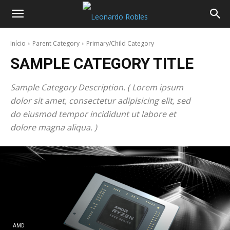
Início
Parent Category
Primary/Child Category
SAMPLE CATEGORY TITLE
Sample Category Description. ( Lorem ipsum
dolor sit amet, consectetur adipisicing elit, sed
do eiusmod tempor incididunt ut labore et
dolore magna aliqua. )
AMD