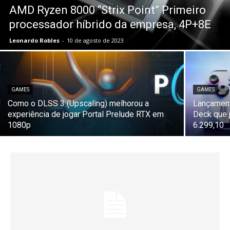
AMD Ryzen 8000 “Strix Point” Primeiro
processador híbrido da empresa, 4P+8E
Leonardo Robles
-
10 de agosto de 2023
GAMES
GAMES
Como o DLSS 3 (Upscaling) melhorou a
Lançament
experiência de jogar Portal Prelude RTX em
Deck que j
1080p
6.299,10