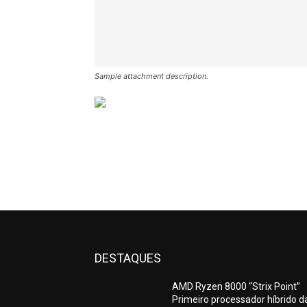
Sample attachment description.
DESTAQUES
AMD Ryzen 8000 “Strix Point”
Primeiro processador híbrido d