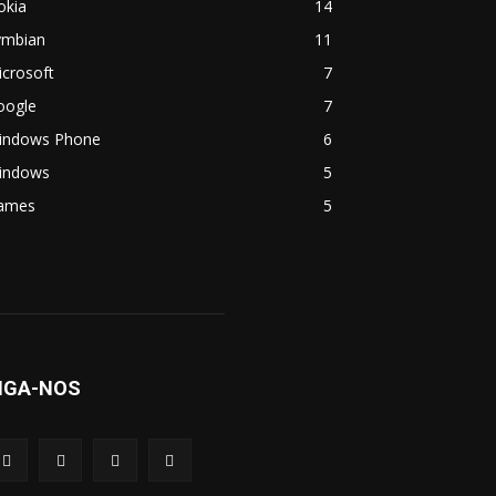
okia
14
ymbian
11
crosoft
7
oogle
7
indows Phone
6
indows
5
ames
5
IGA-NOS