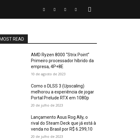
MOST READ
AMD Ryzen 8000 “Strix Point”
Primeiro processador híbrido da
empresa, 4P+8E
10 de agosto de 2023
Como o DLSS 3 (Upscaling)
melhorou a experiência de jogar
Portal Prelude RTX em 1080p
20 de julho de 2023
Lançamento Asus Rog Ally, o
rival do Steam Deck que já está à
venda no Brasil por R$ 6.299,10
20 de julho de 2023