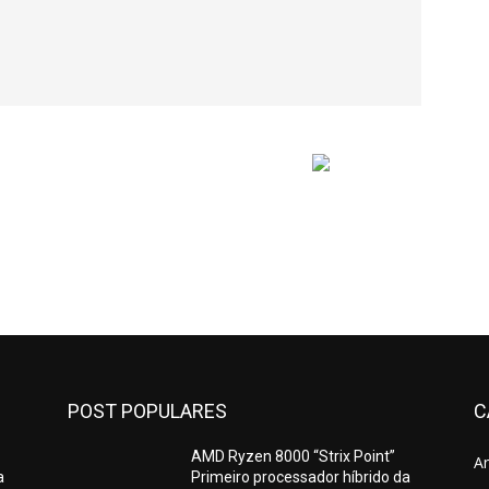
POST POPULARES
C
AMD Ryzen 8000 “Strix Point”
A
a
Primeiro processador híbrido da