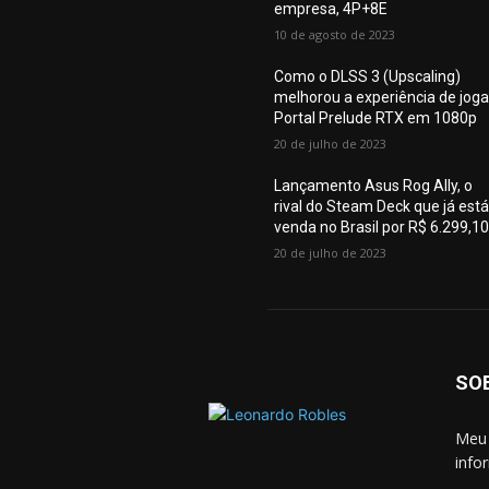
empresa, 4P+8E
10 de agosto de 2023
Como o DLSS 3 (Upscaling)
melhorou a experiência de joga
Portal Prelude RTX em 1080p
20 de julho de 2023
Lançamento Asus Rog Ally, o
rival do Steam Deck que já está
venda no Brasil por R$ 6.299,1
20 de julho de 2023
SO
Meu 
info