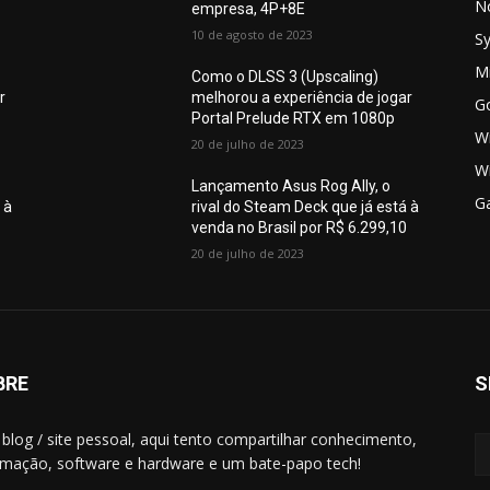
N
empresa, 4P+8E
10 de agosto de 2023
S
Mi
Como o DLSS 3 (Upscaling)
r
melhorou a experiência de jogar
G
Portal Prelude RTX em 1080p
W
20 de julho de 2023
W
Lançamento Asus Rog Ally, o
G
 à
rival do Steam Deck que já está à
0
venda no Brasil por R$ 6.299,10
20 de julho de 2023
BRE
S
blog / site pessoal, aqui tento compartilhar conhecimento,
rmação, software e hardware e um bate-papo tech!