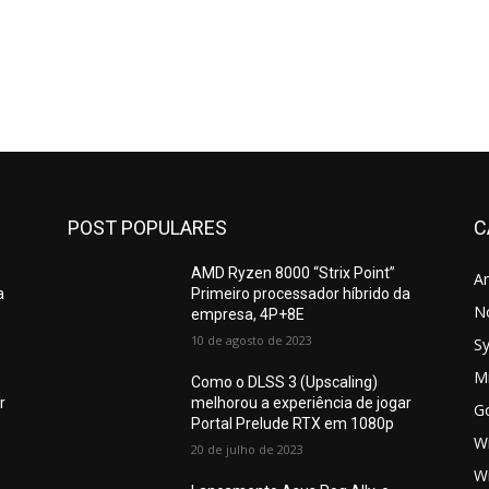
POST POPULARES
C
AMD Ryzen 8000 “Strix Point”
A
a
Primeiro processador híbrido da
N
empresa, 4P+8E
10 de agosto de 2023
S
Mi
Como o DLSS 3 (Upscaling)
r
melhorou a experiência de jogar
G
Portal Prelude RTX em 1080p
W
20 de julho de 2023
W