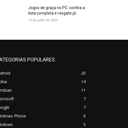
Jogos de graça no PC: confira a
lista completa e resgate já
15 de julho de 2023
ATEGORIAS POPULARES
ndroid
20
okia
14
ymbian
11
crosoft
7
oogle
7
indows Phone
6
indows
5