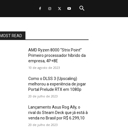
MOST READ
AMD Ryzen 8000 “Strix Point”
Primeiro processador híbrido da
empresa, 4P+8E
10 de agosto de 2023
Como o DLSS 3 (Upscaling)
melhorou a experiência de jogar
Portal Prelude RTX em 1080p
20 de julho de 2023
Lançamento Asus Rog Ally, o
rival do Steam Deck que já está à
venda no Brasil por R$ 6.299,10
20 de julho de 2023