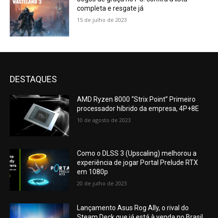
completa e resgate já
15 de julho de 2023
DESTAQUES
AMD Ryzen 8000 “Strix Point” Primeiro
processador híbrido da empresa, 4P+8E
10 de agosto de 2023
Como o DLSS 3 (Upscaling) melhorou a
experiência de jogar Portal Prelude RTX
em 1080p
20 de julho de 2023
Lançamento Asus Rog Ally, o rival do
Steam Deck que já está à venda no Brasil