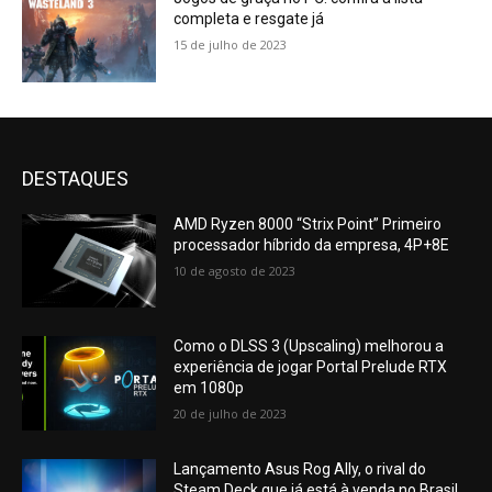
completa e resgate já
15 de julho de 2023
DESTAQUES
AMD Ryzen 8000 “Strix Point” Primeiro
processador híbrido da empresa, 4P+8E
10 de agosto de 2023
Como o DLSS 3 (Upscaling) melhorou a
experiência de jogar Portal Prelude RTX
em 1080p
20 de julho de 2023
Lançamento Asus Rog Ally, o rival do
Steam Deck que já está à venda no Brasil