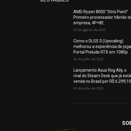
AMD Ryzen 8000 “Strix Point”
Primeiro processador híbrido d
empresa, 4P+8E
10 de agosto de 2023
Como o DLSS 3 (Upscaling)
melhorou a experiência de joga
Portal Prelude RTX em 1080p
20 de julho de 2023
Lançamento Asus Rog Ally, o
rival do Steam Deck que já está
venda no Brasil por R$ 6.299,1
20 de julho de 2023
SO