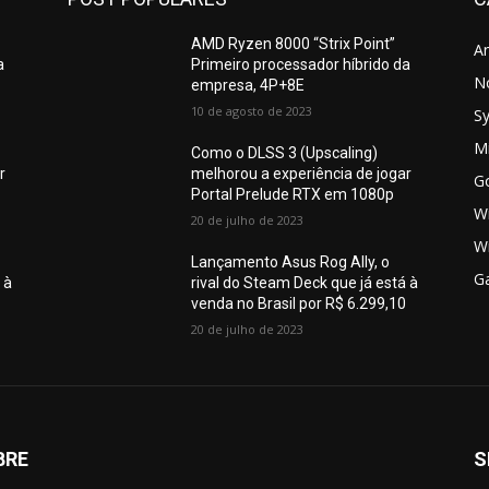
AMD Ryzen 8000 “Strix Point”
A
a
Primeiro processador híbrido da
N
empresa, 4P+8E
10 de agosto de 2023
S
Mi
Como o DLSS 3 (Upscaling)
r
melhorou a experiência de jogar
G
Portal Prelude RTX em 1080p
W
20 de julho de 2023
W
Lançamento Asus Rog Ally, o
G
 à
rival do Steam Deck que já está à
0
venda no Brasil por R$ 6.299,10
20 de julho de 2023
BRE
S