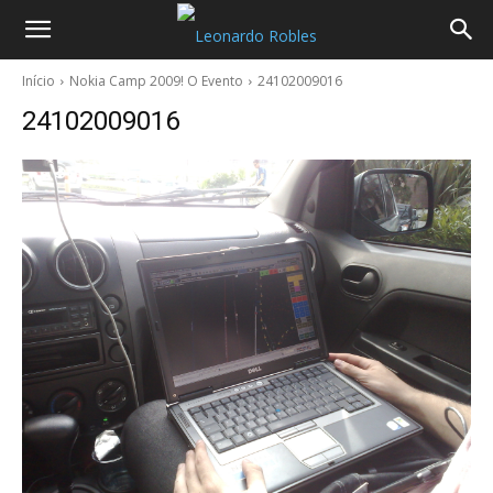
Início
Nokia Camp 2009! O Evento
24102009016
24102009016