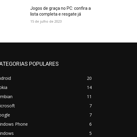
Jogos de graça no PC: confira a
lista completa e resgate já
15 de julho de 2023
ATEGORIAS POPULARES
ndroid
20
okia
14
ymbian
11
crosoft
7
oogle
7
indows Phone
6
indows
5