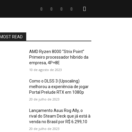
MOST READ
AMD Ryzen 8000 “Strix Point”
Primeiro processador híbrido da
empresa, 4P+8E
10 de agosto de 2023
Como o DLSS 3 (Upscaling)
melhorou a experiência de jogar
Portal Prelude RTX em 1080p
20 de julho de 2023
Lançamento Asus Rog Ally, o
rival do Steam Deck que já está à
venda no Brasil por R$ 6.299,10
20 de julho de 2023