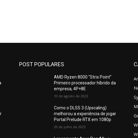
POST POPULARES
C
AMD Ryzen 8000 “Strix Point”
A
a
Primeiro processador híbrido da
N
empresa, 4P+8E
10 de agosto de 2023
S
Mi
Como o DLSS 3 (Upscaling)
r
melhorou a experiência de jogar
G
Portal Prelude RTX em 1080p
W
20 de julho de 2023
W