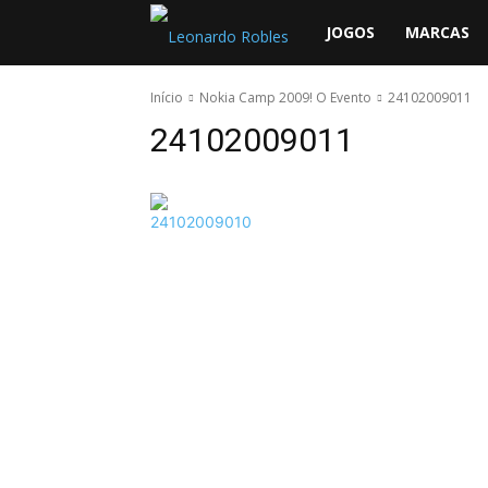
Leonardo
JOGOS
MARCAS
Robles
Início
Nokia Camp 2009! O Evento
24102009011
24102009011