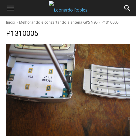
Início
Melhorando e consertando a antena GPS N95
P1310005
P1310005