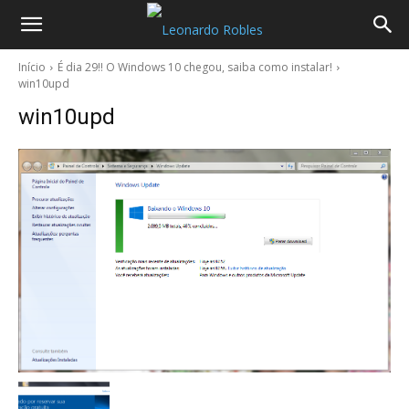
Início
É dia 29!! O Windows 10 chegou, saiba como instalar!
win10upd
win10upd