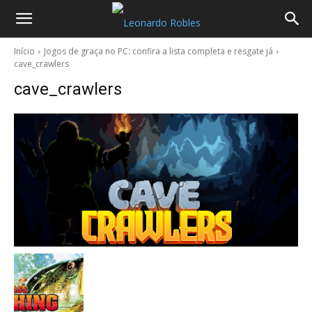
Início
Jogos de graça no PC: confira a lista completa e resgate já
cave_crawlers
cave_crawlers