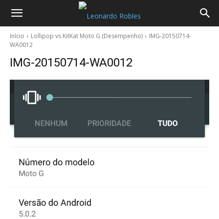
Início
Lollipop vs KitKat Moto G (Desempenho)
IMG-20150714-
WA0012
IMG-20150714-WA0012