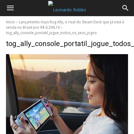
Início
Lançamento Asus Rog Ally, o rival do Steam Deck que já está à
venda no Brasil por R$ 6.299,10
tog_ally_console_portatil_jogue_todos_os_seus_jogos
tog_ally_console_portatil_jogue_todo