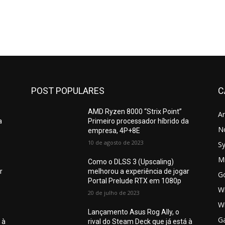
POST POPULARES
C
AMD Ryzen 8000 “Strix Point”
A
a
Primeiro processador híbrido da
N
empresa, 4P+8E
10 de agosto de 2023
S
Mi
Como o DLSS 3 (Upscaling)
r
melhorou a experiência de jogar
G
Portal Prelude RTX em 1080p
W
20 de julho de 2023
W
Lançamento Asus Rog Ally, o
G
 à
rival do Steam Deck que já está à