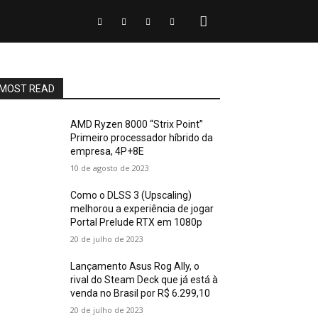
MOST READ
AMD Ryzen 8000 “Strix Point”
Primeiro processador híbrido da
empresa, 4P+8E
10 de agosto de 2023
Como o DLSS 3 (Upscaling)
melhorou a experiência de jogar
Portal Prelude RTX em 1080p
20 de julho de 2023
Lançamento Asus Rog Ally, o
rival do Steam Deck que já está à
venda no Brasil por R$ 6.299,10
20 de julho de 2023