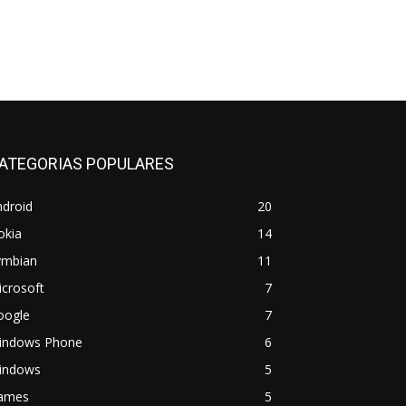
ATEGORIAS POPULARES
ndroid
20
okia
14
ymbian
11
crosoft
7
oogle
7
indows Phone
6
indows
5
ames
5